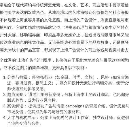
常融合了现代简约与传统海派元素，在文化、艺术、商业活动中扮演着信
播与美学表达的双重角色。从戏剧演出的艺术海报到公益倡导的社会海报
不体现着上海兼容并蓄的文化底蕴。而上海的广告设计，则更直接地与市
搏相连。它需要精准把握品牌定位、消费者心理与都市快节奏生活的特点
户外大屏、移动端界面、印刷品等多元媒介上，创造出既能吸引眼球又能
传达商业信息的视觉作品。无论是经典外滩背景下的品牌故事，还是摩登
嘴天际线中的产品宣言，都展现了上海广告设计的商业敏锐与视觉冲击力
个优秀的“上海广告”设计图库，其价值在于系统性地整合与展示这些创意
。它不仅是图片的简单堆积，更应具备以下功能：
分类与检索： 能够按行业（如金融、时尚、文旅）、风格（如复古海
派、赛博朋克、极简主义）、媒介和设计元素进行精细分类，便于设
师快速找到参考灵感。
趋势洞察： 通过汇集最新案例，分析上海本土的设计潮流、色彩偏
版式趋势，成为行业风向标。
案例解读： 提供成功广告与海报 campaigns 的背景介绍、设计思路
市场反馈，使其成为学习与研究的素材库。
人才与机构展示： 链接上海优秀的设计工作室、独立设计师，促进
产业的交流与合作。